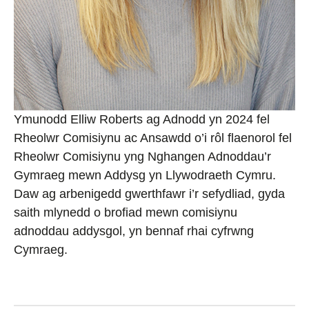
Ymunodd Elliw Roberts ag Adnodd yn 2024 fel
Rheolwr Comisiynu ac Ansawdd o’i rôl flaenorol fel
Rheolwr Comisiynu yng Nghangen Adnoddau’r
Gymraeg mewn Addysg yn Llywodraeth Cymru.
Daw ag arbenigedd gwerthfawr i’r sefydliad, gyda
saith mlynedd o brofiad mewn comisiynu
adnoddau addysgol, yn bennaf rhai cyfrwng
Cymraeg.