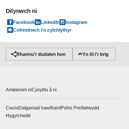
Dilynwch ni
Facebook
LinkedIn
Instagram
Cofrestrwch i'n cylchlythyr
Yn ôl i'r brig
Rhannu'r dudalen hon
Amdanom ni
Cysylltu â ni
Cwcis
Datganiad hawlfraint
Polisi Preifatrwydd
Hygyrchedd