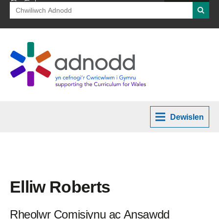
Search
Chwili
for:
Dewislen
Elliw Roberts
Rheolwr Comisiynu ac Ansawdd