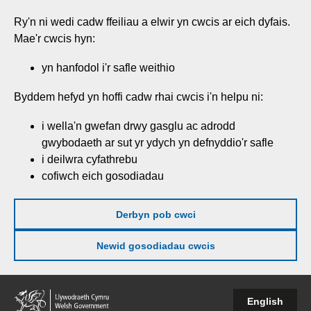
Neidio
Ry'n ni wedi cadw ffeiliau a elwir yn cwcis ar eich dyfais.
i'r
Mae'r cwcis hyn:
prif
gynnwy
yn hanfodol i'r safle weithio
Byddem hefyd yn hoffi cadw rhai cwcis i'n helpu ni:
i wella'n gwefan drwy gasglu ac adrodd
gwybodaeth ar sut yr ydych yn defnyddio'r safle
i deilwra cyfathrebu
cofiwch eich gosodiadau
Derbyn pob cwci
Newid gosodiadau cwcis
Llywodraeth
English
Cymru