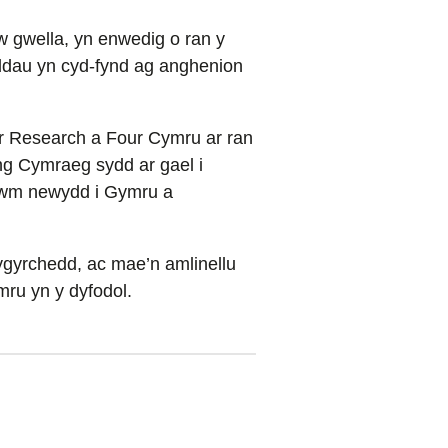
w gwella, yn enwedig o ran y
ddau yn cyd-fynd ag anghenion
er Research a Four Cymru ar ran
ng Cymraeg sydd ar gael i
wlwm newydd i Gymru a
gyrchedd, ac mae’n amlinellu
ru yn y dyfodol.