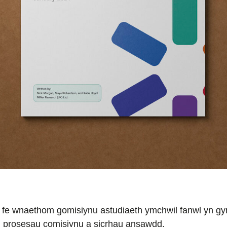
fe wnaethom gomisiynu astudiaeth ymchwil fanwl yn gyn
in prosesau comisiynu a sicrhau ansawdd.