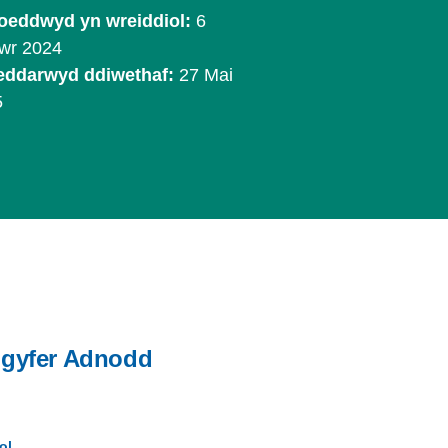
oeddwyd yn wreiddiol:
6
wr 2024
eddarwyd ddiwethaf:
27 Mai
5
 gyfer Adnodd
ol.