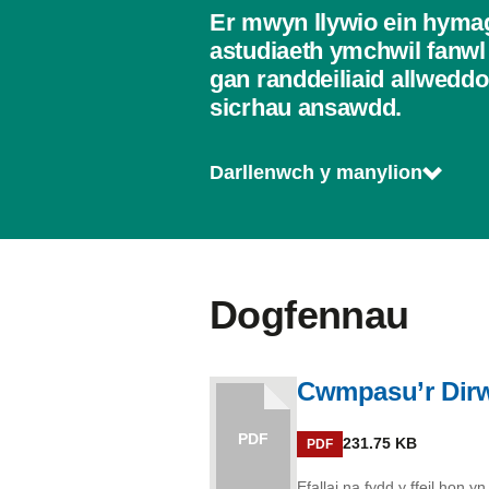
Er mwyn llywio ein hym
astudiaeth ymchwil fanwl
gan randdeiliaid allweddo
sicrhau ansawdd.
Darllenwch y manylion
Dogfennau
Cwmpasu’r Dirw
PDF
231.75 KB
PDF
Efallai na fydd y ffeil hon 