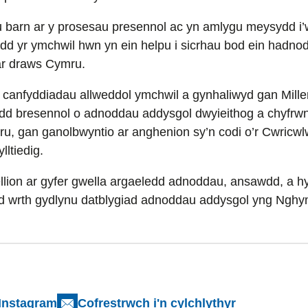
u barn ar y prosesau presennol ac yn amlygu meysydd i’
 yr ymchwil hwn yn ein helpu i sicrhau bod ein hadno
ar draws Cymru.
 canfyddiadau allweddol ymchwil a gynhaliwyd gan Mill
edd bresennol o adnoddau addysgol dwyieithog a chyfrw
u, gan ganolbwyntio ar anghenion sy’n codi o’r Cwric
ltiedig.
ion ar gyfer gwella argaeledd adnoddau, ansawdd, a hy
dd wrth gydlynu datblygiad adnoddau addysgol yng Nghym
Instagram
Cofrestrwch i'n cylchlythyr