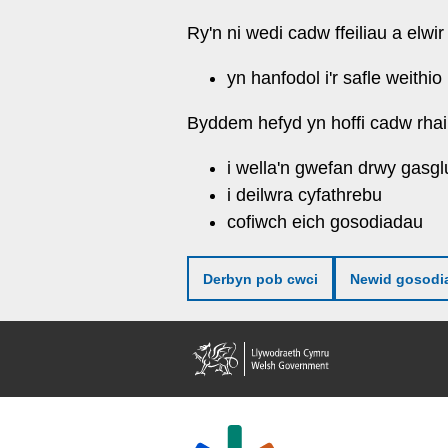
Neidio
Ry'n ni wedi cadw ffeiliau a elwir
i'r
prif
yn hanfodol i'r safle weithio
gynnwy
Byddem hefyd yn hoffi cadw rhai 
i wella'n gwefan drwy gasgl
i deilwra cyfathrebu
cofiwch eich gosodiadau
Derbyn pob cwci
Newid gosodi
Llywodraeth
Cymru