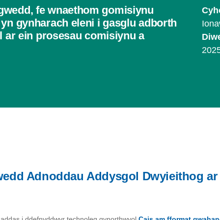
agwedd, fe wnaethom gomisiynu
Cyh
 yn gynharach eleni i gasglu adborth
Iona
l ar ein prosesau comisiynu a
Diw
202
edd Adnoddau Addysgol Dwyieithog ar
yn addas i ddefnyddwyr technoleg gynorthwyol.
Cais am fformat gwahan