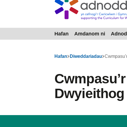
Hafan
Amdanom ni
Adnod
Dewislen
Hafan
Diweddariadau
Cwmpasu’r
Cwmpasu’r
Dwyieithog