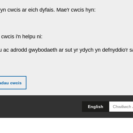
 yn cwcis ar eich dyfais. Mae'r cwcis hyn:
cwcis i'n helpu ni:
u ac adrodd gwybodaeth ar sut yr ydych yn defnyddio'r s
adau cwcis
Search
English
for: