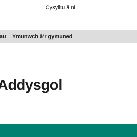
Cysylltu â ni
dau
Ymunwch â’r gymuned
Addysgol