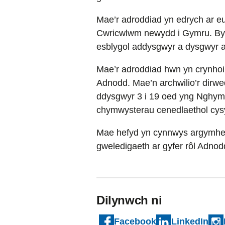
Mae’r adroddiad yn edrych ar e
Cwricwlwm newydd i Gymru. Bydd
esblygol addysgwyr a dysgwyr 
Mae’r adroddiad hwn yn crynhoi
Adnodd. Mae’n archwilio’r dirw
ddysgwyr 3 i 19 oed yng Nghymr
chymwysterau cenedlaethol cysyl
Mae hefyd yn cynnwys argymhell
gweledigaeth ar gyfer rôl Adno
Dilynwch ni
Facebook
LinkedIn