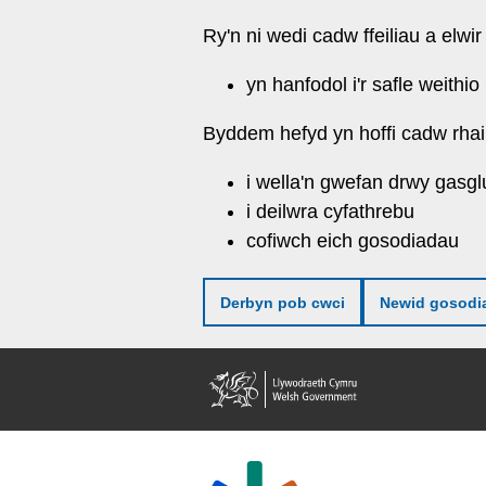
Neidio
Ry'n ni wedi cadw ffeiliau a elwir
i'r
prif
yn hanfodol i'r safle weithio
gynnwy
Byddem hefyd yn hoffi cadw rhai 
i wella'n gwefan drwy gasgl
i deilwra cyfathrebu
cofiwch eich gosodiadau
Derbyn pob cwci
Newid gosodi
Llywodraeth
Cymru