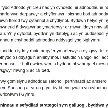
i fydd Adnodd yn creu nac yn cyhoeddi ei adnoddau ei h
marferwyr, darparwyr a chyflenwyr i sicrhau bod adnodd
ewn ffordd fwy cyfannol a chydlynol. Byddwn hefyd yn 
mwneud â dysgwyr ac ymarferwyr er mwyn iddyn nhw allu d
au. Yn y dyfodol, byddwn yn datblygu ac yn buddsoddi yn y
hannu a chyhoeddi adnoddau addysgol yng Nghymru.
dnoddau fydd y rhain ar gyfer ymarferwyr a dysgwyr fel e
efnyddio i ddysgu’n annibynnol, i astudio’n unigol ac i 
erthnasol i’r holl gwricwlwm, a byddan nhw ar gael mewn
ysgwyr rhwng 3 ac 19 oed.
rwy gomisiynu adnoddau safonol, perthnasol ac amserol, 
 yn Saesneg ar yr un pryd, bydd ein gwaith yn cyfoethogi’
wricwlwm i Gymru.
 ninnau’n sefydliad strategol sy’n galluogi, byddwn 