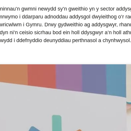
 ninnau’n gwmni newydd sy’n gweithio yn y sector addys
mrwymo i ddarparu adnoddau addysgol dwyieithog o’r radd
wricwlwm i Gymru. Drwy gydweithio ag addysgwyr, rhand
dyn ni’n ceisio sicrhau bod ein holl ddysgwyr a’n holl at
hwydd i ddefnyddio deunyddiau perthnasol a chynhwysol