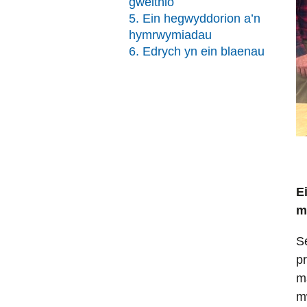
gweithio
5. Ein hegwyddorion a’n
hymrwymiadau
6. Edrych yn ein blaenau
E
m
S
pr
m
m