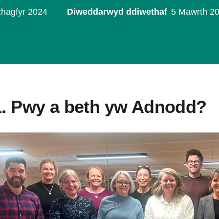
Rhagfyr 2024
Diweddarwyd ddiwethaf
5 Mawrth 2
1. Pwy a beth yw Adnodd?