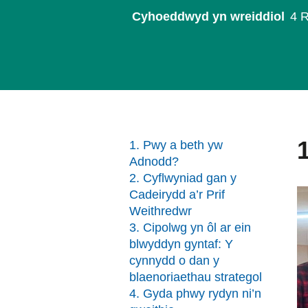
Cyhoeddwyd yn wreiddiol
4 
1. Pwy a beth yw
Adnodd?
2. Cyflwyniad gan y
Cadeirydd a’r Prif
Weithredwr
3. Cipolwg yn ôl ar ein
blwyddyn gyntaf: Y
cynnydd o dan y
blaenoriaethau strategol
4. Gyda phwy rydyn ni’n