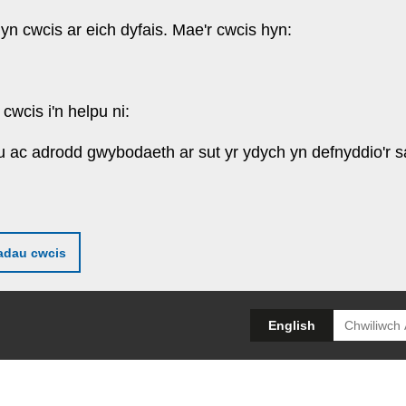
 yn cwcis ar eich dyfais. Mae'r cwcis hyn:
cwcis i'n helpu ni:
u ac adrodd gwybodaeth ar sut yr ydych yn defnyddio'r s
adau cwcis
Search
English
for: