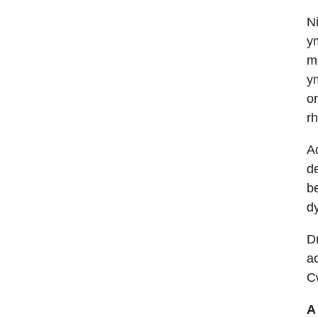
N
y
m
y
or
r
A
d
b
d
D
ac
C
A