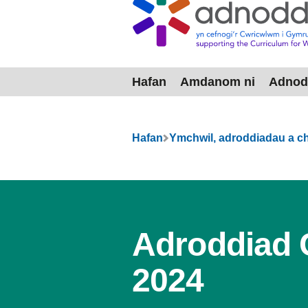
Hafan
Amdanom ni
Adnod
Dewislen
Hafan
Ymchwil, adroddiadau a 
Adroddiad 
2024