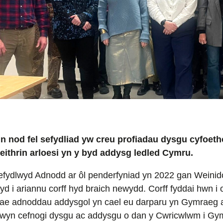
in nod fel sefydliad yw creu profiadau dysgu cyfoet
eithrin arloesi yn y byd addysg ledled Cymru.
efydlwyd Adnodd ar ôl penderfyniad yn 2022 gan Weini
yd i ariannu corff hyd braich newydd. Corff fyddai hwn i
ae adnoddau addysgol yn cael eu darparu yn Gymraeg a
wyn cefnogi dysgu ac addysgu o dan y Cwricwlwm i Gy