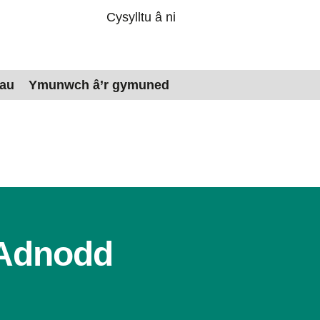
Cysylltu â ni
dau
Ymunwch â’r gymuned
 Adnodd