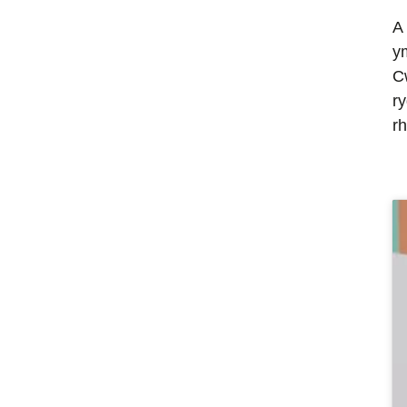
A
y
C
ry
r