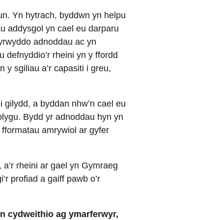
un. Yn hytrach, byddwn yn helpu
au addysgol yn cael eu darparu
hyrwyddo adnoddau ac yn
efnyddio’r rheini yn y ffordd
 sgiliau a’r capasiti i greu,
i gilydd, a byddan nhw’n cael eu
adolygu. Bydd yr adnoddau hyn yn
 fformatau amrywiol ar gyfer
a’r rheini ar gael yn Gymraeg
r profiad a gaiff pawb o’r
yn cydweithio ag ymarferwyr,