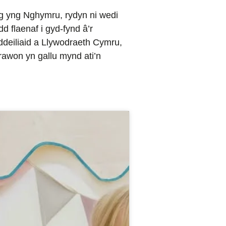
g yng Nghymru, rydyn ni wedi
 flaenaf i gyd-fynd â’r
deiliaid a Llywodraeth Cymru,
hrawon yn gallu mynd ati’n
.