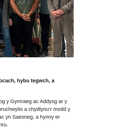
hocach, hybu tegwch, a
dog y Gymraeg ac Addysg ar y
 oruchwylio a chydlynu’r modd y
c yn Saesneg, a hynny er
mru.