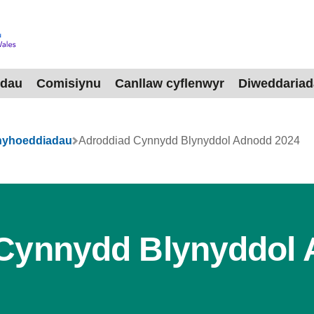
dau
Comisiynu
Canllaw cyflenwyr
Diweddaria
chyhoeddiadau
Adroddiad Cynnydd Blynyddol Adnodd 2024
Cynnydd Blynyddol